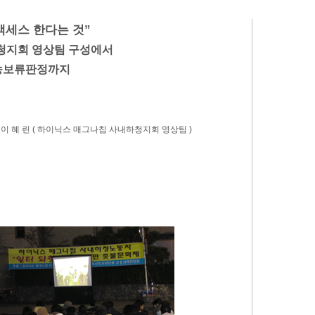
액세스 한다는 것”
하청지회 영상팀 구성에서
방송보류판정까지
이 혜 린 ( 하이닉스 매그나칩 사내하청지회 영상팀 )
팀