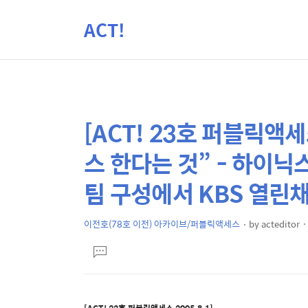
ACT!
[ACT! 23호 퍼블릭액
상
본
문
세
스 한다는 것” - 하이
제
컨
목
팀 구성에서 KBS 열
텐
츠
이전호(78호 이전) 아카이브/퍼블릭액세스
by
acteditor
본
댓
문
글
달
기