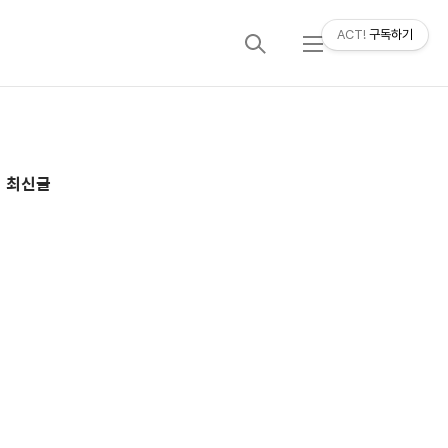
ACT!
구독하기
검
메
색
뉴
추
최신글
가
정
보