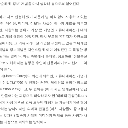
순하게 ‘정보’ 개념을 다시 생각해 봄으로써 얻어진다.
바가 서로 인접해 있기 때문에 별 의식 없이 사용하고 있는
뮤니케이션, 미디어, 정보’는 사실상 하나의 세트를 이루고
면, 지칭하는 범위가 가장 큰 개념인 커뮤니케이션에 대해
로 개념 규정이 이뤄지면, 마치 부모의 유전자가 자연스럽
전해지듯, 그 커뮤니케이션 개념을 구성하고 있는 하위개념
개념과 정보개념은 자연스럽게 이미 이뤄졌던 그 특정한 방
된다는 말이다. 이런 측면에서 본다면, 정보화를 ‘정보통신
으로 이해하려는 경향은 우연의 산물이라기보다 왠지 그 역
이 든다.
James Carey)의 의견에 의하면, 커뮤니케이션 개념에
수 있다.(*주5) 첫 번째는 커뮤니케이션을 특정한 정보를
ssion view)이고, 두 번째는 (이미 지난 연재글에서 언급
들어가는 과정으로 파악하고자 한 ‘의례적 관점’(ritual v
 구분도상의 가장 외곽선 안쪽 모두에 해당되는 커뮤니케이션 현상
악하는 방식이라면, 의례적 관점은 (마치 사람들이 종교행사
 것처럼) 일종의 의례인 미디어의 매개를 통해 사람과 사
지는 과정으로 파악하는 방식이다.