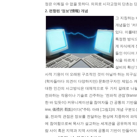
정은 이뤄질 수 없을 듯하다. 의외로 시각교정의 단초는 단
2. 편향된 ‘정보’(情報) 개념
그 지칭하는 
개념들인 ‘커
있다. 이를테
특정한 방식으
게 자식에게 
들인 미디어 
식을 따르게 
설비의 확산’
사적 기원이 더 오래된 구조적인 것이 아닐까 하는 의구심
(학자들마다 의견이 다양하지만) 문화연구자인 제임스 캐리(
대한 인간의 사고방식은 대체적으로 두 가지 갈래로 나뉠 
전파하는 작용이나 기술로 간주하는 ‘전파적 관점’(transmi
한 바 있듯이) 커뮤니케이션을 참여자들 간 공통의 기반을 만
iew, 儀禮的 觀點)이다(*주6). 아래 [그림1]의 개념
을, 전파적 관점은 정보를 전달하는 현상에 치중하여 파
에 참여함으로써 목사가 설교하는 세계관을 공유하게 되는
람 사이 혹은 지역과 지역 사이에 공통의 기반이 만들어