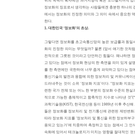
위의 독백이 혹자에겐 과거지향적 혹은 노스텔지어적 감
정보화의 징표로서 생각하는 사람들에겐 충분한 하나의 경
에서는 정보화의 진정한 의미와 그 의미 속에서 중요한 
한다.
1. 대한민국 ‘정보화’의 초상.
그렇다면 정보화를 초고속통신망의 높은 보급률과 동일시
화의 진정한 의미는 무엇일까? 물론 (앞서 얘기한 것처
전적으로 그릇된 것이라고 단언하긴 힘들다. 왜냐하면 정
고 있다는 점에서 정보화 현상의 한 측면을 의미 있게 설
를 한 측면에만 국한하여 너무 좁게 파악하고 있다는 점
통신기술의 발전과 융합에 의한 정보처리 및 커뮤니케이션
드러내주는 것이 소위 ‘정보화 지표’이다. “정보화 지표
련한 국가 전체 또는 어느 한 부분의 정보화 수준의 현
적으로 가능한 총체적이고 함축적인 지수로 나타낸 것”(*
과학기술원(KIST), 한국전산원 등이 1989년 이후 추산
들은 정보화를 정보처리 및 전기통신에 관련된 제반변화가
따라 정보화 지표를 ‘정보처리 및 통신을 위한 정보하부구
용되고 있는가’에 치중하여 측정하고 있는 점에서 그 인식
속화에 있어서 테크놀로지가 미치는 영향을 절대적인 것