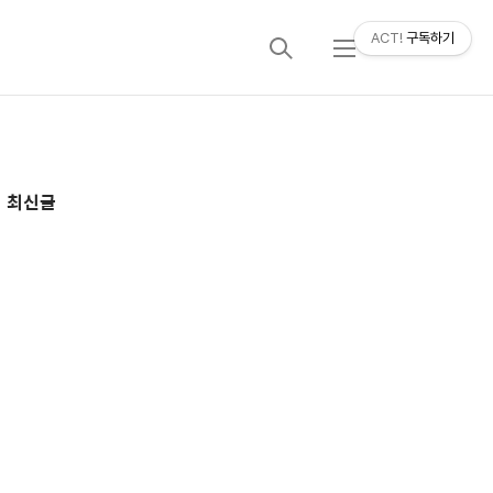
ACT!
구독하기
검
메
색
뉴
추
최신글
가
정
보