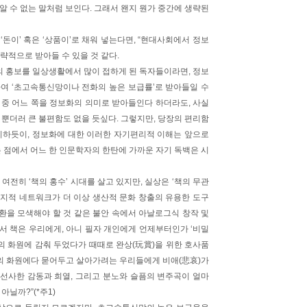
알 수 없는 말처럼 보인다. 그래서 왠지 뭔가 중간에 생략된
‘돈이’ 혹은 ‘상품이’로 채워 넣는다면, “현대사회에서 정보
략적으로 받아들 수 있을 것 같다.
의 홍보를 일상생활에서 많이 접하게 된 독자들이라면, 정보
여 ‘초고속통신망이나 전화의 높은 보급률’로 받아들일 수
것 중 어느 쪽을 정보화의 의미로 받아들인다 하더라도, 사실
뿐더러 큰 불편함도 없을 듯싶다. 그렇지만, 당장의 편리함
비하듯이, 정보화에 대한 이러한 자기편리적 이해는 앞으로
 점에서 어느 한 인문학자의 한탄에 가까운 자기 독백은 시
여전히 ‘책의 홍수’ 시대를 살고 있지만, 실상은 ‘책의 무관
통한 지적 네트워크가 더 이상 생산적 문화 창출의 유용한 도구
전환을 모색해야 할 것 같은 불안 속에서 아날로그식 창작 및
 점에서 책은 우리에게, 아니 필자 개인에게 언제부터인가 ‘비밀
밀의 화원에 감춰 두었다가 때때로 완상(玩賞)을 위한 호사품
밀의 화원에다 묻어두고 살아가려는 우리들에게 비애(悲哀)가
에게 선사한 감동과 희열, 그리고 분노와 슬픔의 변주곡이 얼마
닐까?”(*주1)