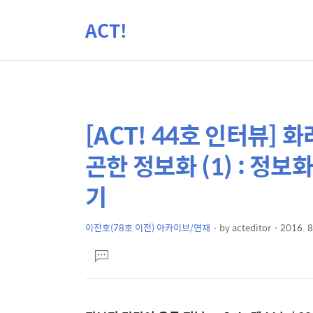
ACT!
[ACT! 44호 인터뷰]
상
본
문
세
곤한 정보화 (1) : 정보
제
컨
목
기
텐
츠
이전호(78호 이전) 아카이브/연재
by
acteditor
2016. 8
본
댓
문
글
달
기