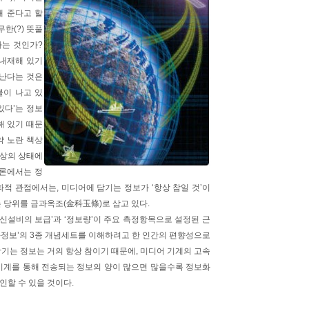
내 준다고 할
무한(?) 뜻풀
다는 것인가?
 내재해 있기
 난다는 것은
불이 나고 있
 있다’는 정보
해 있기 때문
약 노란 책상
책상의 상태에
보론에서는 정
파적 관점에서는, 미디어에 담기는 정보가 ‘항상 참일 것’이
는 당위를 금과옥조(金科玉條)로 삼고 있다.
신설비의 보급’과 ‘정보량’이 주요 측정항목으로 설정된 근
-정보’의 3종 개념세트를 이해하려고 한 인간의 편향성으로
담기는 정보는 거의 항상 참이기 때문에, 미디어 기계의 고속
 기계를 통해 전송되는 정보의 양이 많으면 많을수록 정보화
인할 수 있을 것이다.