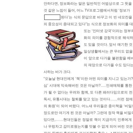
안하다면, 정보화라는 말은 일반적인 어법상으로 그 뜻을 
것 같은 느낌이 들어, 어느 TV프로그램에서처럼 ‘정보가
된다’는 식의 문답으로 바꾸고 이 빈 네모칸을 
의 중요성이 증대되고 있다”는 식으로 정보화의 의미를 대
또는 ‘인터넷 강국’이라는 정부
화의 의미를 경험적으로 해석하
도 있을 것이다. 앞서 얘기한 
일상생활에서는 큰 무리도 없을 
이 앞으로 다가올 불편함을 예
의 재앙으로 다가올 수도 있다는
사하는 바가 크다.
“오늘날 현대인에게 ‘책’이란 어떤 의미를 지니고 있는가? 
심’ 시대에 익숙해버린 것은 아닐까?......인쇄매체를 
가 될 수 없다는 우려와 함께, 또 다른 패러다임으로의 
독서, 유통시대는 철퇴를 맞고 있는 것이다........이런
의 화원’이 되어 버렸다. 어느새 우리들은 종이책을 ‘비
정도로만 여기게 된 것은 아닐까? 그런데 정작 책을 비
있다면,.........현대인들은 정말로 책이 지금까지 인류
나 우렁차고 감미로웠는지를 맛볼 수 없게 되어 버린 것은 아