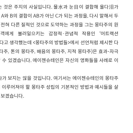
는 것은 주지의 사실입니다. 물水과 눈目이 결합해 울다泪가
와 B의 결합이 AB가 아닌 C가 되는 과정을, 다시 말해서 두
전혀 다른 질적인 것으로 도약하는 과정을 그는 몽타주의 원
관객에게 불러일으키는 감정적·관념적 작용인 ‘어트랙션
야 한다고 생각했는데 <몽타주의 방법들>에서 선언처럼 제시한 다
타주, 톤의 몽타주, 배음의 몽타주, 지적 몽타주)은 효과-자극
 수 있겠습니다. 에이젠슈테인은 자신의 영화들을 사례로 이
라가 보지는 않을 것입니다. 여기서는 에이젠슈테인의 몽타주
 이루어져야 할 몽타주 성립의 기본적인 방법과 예시들을 살
펴보겠습니다.