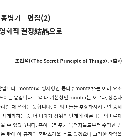
종병기 - 편집(2)
 영화적 결정結晶으로
조민석(<The Secret Principle of Things>, <춤>)
입니다. monter의 명사형인 몽타주montage는 여러 요소
쓰이는 말입니다. 그러나 기본형인 monter는 오르다, 상승하
 가리킬 때 쓰이는 듯합니다. 이 의미들을 추상화시켜보면 총체
을 체계화하는 것, 더 나아가 상위의 단계에 이른다는 의미로까
볼 수 있겠습니다. 흔히 몽타주가 목격자들로부터 수집한 범
는 탓에 이 규정이 혼란스러울 수도 있겠으나 그러한 작업을