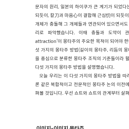
문자의 원리, 일본의 하이쿠가 큰 계기가 되었다
되듯이, 칼刀과 마음心이 결합해 근심忉이 되듯이 A
개체가 충돌해 그 개체들과 연관되어 있으면서도 
리로 파악했습니다. 이때 충돌과 도약이 
attraction’이 몽타주의 주요한 목적이 되어
섯 가지의 몽타주 방법(길이의 몽타주, 리듬의 몽
을 중심으로 분류한 몽타주 조직의 기준들이라 할
다섯 가지의 몽타주 방법을 설명했습니다.
오늘 우리는 이 다섯 가지의 몽타주 방법을 따
론 같은 복합적이고 전문적인 몽타주 논의 이전에
펴볼 것입니다. 우선 쇼트와 쇼트의 관계부터 살
이미지-이미지 몽타주