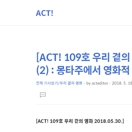
ACT!
[ACT! 109호 우리 곁
상
본
문
세
(2) : 몽타주에서 영
제
컨
목
텐
전체 기사보기/우리 곁의 영화
by
acteditor
2018. 5. 1
본
츠
댓
문
글
달
기
[ACT! 109호 우리 곁의 영화 2018.05.30.]