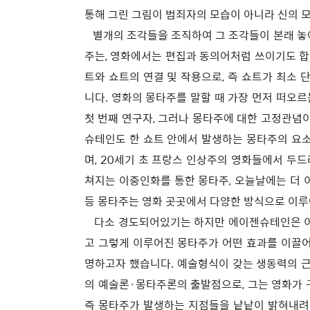
통해 그린 그림이 범죄자의 모습이 아니라 신의 
별개의 조각들을 조직하여 그 조각들이 본래 놓
주는, 영화에서는 편집과 동의어처럼 쓰이기도 합
트와 쇼트의 연결 및 작용으로, 즉 쇼트가 최소
니다. 영화의 몽타주를 말할 때 가장 먼저 떠오
첫 번째 연구자, 그러나 몽타주에 대한 고정관념
슈테인도 한 쇼트 안에서 발생하는 몽타주의 요소
며, 20세기 초 프랑스 인상주의 영화들에서 두
쳐지는 이중인화를 통한 몽타주, 오늘날에는 더 
등 몽타주는 영화 곳곳에서 다양한 방식으로 이
다소 경도되어있기는 하지만 에이젠슈테인은 이
고 그렇게 이루어진 몽타주가 어떤 효과를 이끌어
명하고자 했습니다. 예술형식이 갖는 생동력의 근
의 예술론·몽타주론의 출발점으로, 그는 영화가 
즉 몽타주가 발생하는 지점들을 낱낱이 밝혀내려