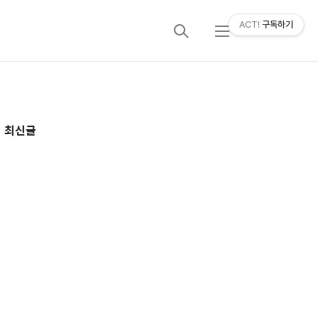
ACT!
구독하기
검
메
색
뉴
추
최신글
가
정
보