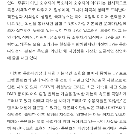
없다. 주류가 아닌 소수자의 목소리와 소수자의 이야기는 한시적으로
혹은 시혜적으로 다뤄지기 일쑤이며, 그나마 왜곡의 형태로 드러난다.
객관성과 시의성이 생명인 국제뉴스는 아예 독점적 미디어 권력을 지
니고 있는 외신을 통해서만 접할 수 있다. 가장 기본적인 문화다양성에
조차 실현하지 못하고 있는 것이 현재 TV의 일그러진 모습이다. 그 동
안 여성, 장애인, 어린이, 성소수자 등 소수자의 입장에서 TV를 모니터
링하고 왜곡된 모습, 소외되는 현실을 비판해왔지만 여전히 TV는 문화
다양성의 본질적 측면을 외면한 채 다양성을 가장한 노골적인 상업화
에 줄을 서고 있다.
이처럼 문화다양성에 대한 기본적인 실천을 보이지 못하는 TV 프로
그램 콘텐츠와 달리 ‘다양성’을 전면에 내걸고 있지만 결국 자본으로 편
입된 사례도 있다. CATV와 위성방송 그리고 최근 가속을 내고 있는
DMB 등 미디어의 환경 변화는 기술을 잠식한 자본의 속도를 극명하게
드러내고 있다. 다매체 다채널 시대가 도래하고 수용자들은 ‘다양한’ 콘
텐츠와 채널에 접근할 수 있다는 자본의 야단법석은 그러나 CATV와 위
성방송이 출범한 이후 오히려 지상파의 영향력은 더욱 커지고 있으며
매체와 콘텐츠는 몇몇 사업자에 의해 독점되고 있는 것이 사실을 교묘
히 숨긴다. 또한 표현의 자유와 콘텐츠의 다양성에관한 논의에서 수용