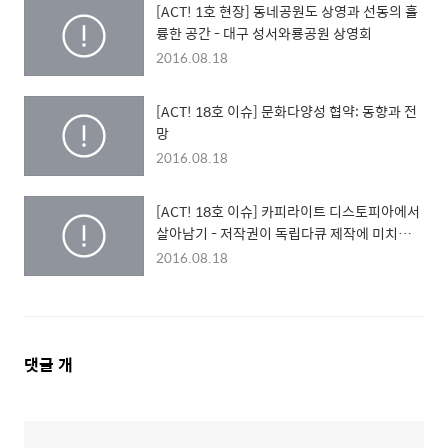
[ACT! 1호 현장] 동네공원도 상영과 선동의 훌
륭한 공간 - 대구 성서와룡공원 상영회
2016.08.18
[ACT! 18호 이슈] 문화다양성 협약: 동향과 전
망
2016.08.18
[ACT! 18호 이슈] 카피라이트 디스토피아에서
살아남기 - 저작권이 독립다큐 제작에 미치는
영향에 관한 미국 사례 -
2016.08.18
댓
댓글
개
글
영
역