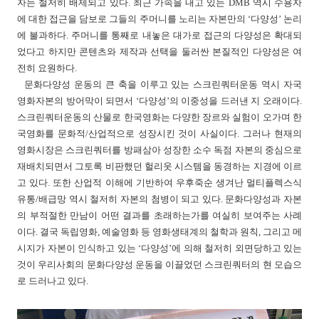
자는 철저히 배제되고 있다. 최근 가속을 내고 있는 DMB 역시 수용자
에 대한 접근을 담보로 그들의 주머니를 노리는 자본만의 ‘다양성’ 논리
에 불과하다. 주머니를 통째로 내놓은 대가로 접근의 다양성은 확대되
었다고 하지만 콘텐츠와 제작과 선택을 둘러싼 본질적인 다양성은 여
전히 요원하다.
문화다양성 운동의 큰 축을 이루고 있는 스크린쿼터운동 역시 자국
영화자본의 방어막이 되면서 ‘다양성’의 이중성을 드러낸 지 오래이다.
스크린쿼터운동의 산물로 한국영화는 다양한 장르와 실험이 오가며 한
국영화를 문화적/산업적으로 성장시킨 것이 사실이다. 그러나 현재의
영화시장은 스크린쿼터를 방패삼아 성장한 소수 독점 자본의 중심으로
재배치되면서 그토록 비판했던 헐리웃 시스템을 동경하는 지경에 이르
고 있다. 또한 산업적 이해에 기반하여 우후죽순 생겨난 멀티플렉스식
유통/배급망 역시 철저히 자본의 첨병이 되고 있다. 문화다양성과 자본
의 부적절한 만남이 어떤 결과를 초래하는가를 여실히 보여주는 사례
이다. 결국 독립영화, 예술영화 등 영화생태계의 철학과 원칙, 그리고 메
시지가 자본이 인식하고 있는 ‘다양성’에 의해 철저히 외면당하고 있는
것이 우리사회의 문화다양성 운동을 이끌었던 스크린쿼터의 현 모습으
로 드러나고 있다.