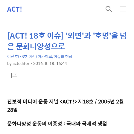
ACT!
검
메
색
뉴
[ACT! 18호 이슈] '외면'과 '호명'을 넘
상
본
문
세
은 문화다양성으로
제
컨
목
이전호(78호 이전) 아카이브/이슈와 현장
텐
by
acteditor
2016. 8. 18. 15:44
츠
본
댓
문
글
달
기
진보적 미디어 운동 저널
<ACT!>
제18호 / 2005년 2월
28일
문화다양성 운동의 이중성 : 국내와 국제적 쟁점